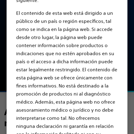
Estimulación Cerebral
siguiente:
Profunda
El contenido de esta web está dirigido a un
público de un país o región específicos, tal
como se indica en la página web. Si accede
Una intervención segura y probada para el
desde otro lugar, la página web puede
tratamiento de los trastornos del movimiento, y
contener información sobre productos o
una esperanza para que las personas afectadas
indicaciones que no estén aprobados en su
tengan una vida mejor y con menos síntomas.
país o el acceso a dicha información puede
estar legalmente restringido. El contenido de
Encontrar un médico
esta página web se ofrece únicamente con
fines informativos. No está destinado a la
promoción de productos ni al diagnóstico
médico. Además, esta página web no ofrece
Acerca de los trastornos del
asesoramiento médico o jurídico y no debe
interpretarse como tal. No ofrecemos
movimiento
ninguna declaración ni garantía en relación