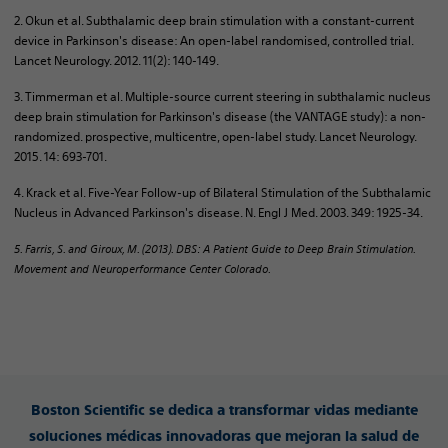
2. Okun et al. Subthalamic deep brain stimulation with a constant-current
device in Parkinson's disease: An open-label randomised, controlled trial.
Lancet Neurology. 2012. 11(2): 140-149.
3. Timmerman et al. Multiple-source current steering in subthalamic nucleus
deep brain stimulation for Parkinson's disease (the VANTAGE study): a non-
randomized. prospective, multicentre, open-label study. Lancet Neurology.
2015. 14: 693-701.
4. Krack et al. Five-Year Follow-up of Bilateral Stimulation of the Subthalamic
Nucleus in Advanced Parkinson's disease. N. Engl J Med. 2003. 349: 1925-34.
5. Farris, S. and Giroux, M. (2013). DBS: A Patient Guide to Deep Brain Stimulation.
Movement and Neuroperformance Center Colorado.
Boston Scientific se dedica a transformar vidas mediante
soluciones médicas innovadoras que mejoran la salud de