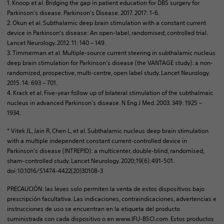
1. Knoop et al. Bridging the gap in patient education for DBS surgery for
Parkinson’s disease. Parkinson’s Disease. 2017. 2017: 1-6.
2. Okun et al. Subthalamic deep brain stimulation with a constant current
device in Parkinson’s disease: An open-label, randomised, controlled trial.
Lancet Neurology. 2012. 11: 140 – 149.
3. Timmerman et al. Multiple-source current steering in subthalamic nucleus
deep brain stimulation for Parkinson’s disease (the VANTAGE study): a non-
randomized, prospective, multi-centre, open label study. Lancet Neurology.
2015. 14: 693 – 701.
4. Krack et al. Five-year follow up of bilateral stimulation of the subthalmaic
nucleus in advanced Parkinson’s disease. N Eng J Med. 2003. 349: 1925 –
1934.
* Vitek JL, Jain R, Chen L, et al. Subthalamic nucleus deep brain stimulation
with a multiple independent constant current-controlled device in
Parkinson’s disease (INTREPID): a multicenter, double-blind, randomised,
sham-controlled study. Lancet Neurology. 2020;19(6):491‐501.
doi:10.1016/S1474-4422(20)30108-3
PRECAUCIÓN: las leyes solo permiten la venta de estos dispositivos bajo
prescripción facultativa. Las indicaciones, contraindicaciones, advertencias e
instrucciones de uso se encuentran en la etiqueta del producto
suministrada con cada dispositivo o en www.IFU-BSCI.com. Estos productos