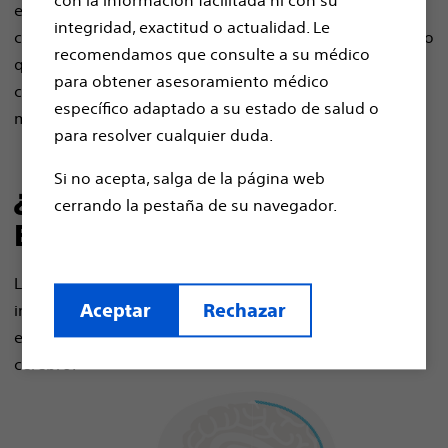
con la información facilitada ni con su
esencial. Este procedimiento mínimamente invasivo
integridad, exactitud o actualidad. Le
consiste en la implantación quirúrgica de un dispositivo
recomendamos que consulte a su médico
que envía impulsos eléctricos a áreas específicas del
para obtener asesoramiento médico
cerebro, ayudando a regular las señales anormales y a
específico adaptado a su estado de salud o
mejorar la calidad de vida.
para resolver cualquier duda.
Si no acepta, salga de la página web
¿Cómo puede ayudarme la
cerrando la pestaña de su navegador.
ECP?
La ECP utiliza un pequeño dispositivo médico que se
implanta en el cuerpo, con electrodos implantados en
Aceptar
Rechazar
el cerebro, que estimula determinadas áreas del
cerebro
.