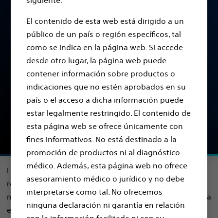
¿Qué es la
siguiente:
Estimulación Cerebral
El contenido de esta web está dirigido a un
público de un país o región específicos, tal
Profunda?
como se indica en la página web. Si accede
desde otro lugar, la página web puede
Descubra en qué consiste la ECP y cómo puede
contener información sobre productos o
ayudar en el tratamiento de los trastornos del
indicaciones que no estén aprobados en su
movimiento
país o el acceso a dicha información puede
estar legalmente restringido. El contenido de
Encontrar un médico
esta página web se ofrece únicamente con
fines informativos. No está destinado a la
promoción de productos ni al diagnóstico
médico. Además, esta página web no ofrece
La estimulación cerebral profunda (ECP) es una terapia
asesoramiento médico o jurídico y no debe
revolucionaria diseñada para aliviar los síntomas
interpretarse como tal. No ofrecemos
motores causados por trastornos neurológicos como la
ninguna declaración ni garantía en relación
enfermedad de Parkinson, la distonía y el temblor